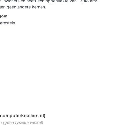
3 inwoners en heeft een oppervlakte van 13,48 km².
gen geen andere kernen.
egom
erestein.
computerknallers.nl)
n (geen fysieke winkel)