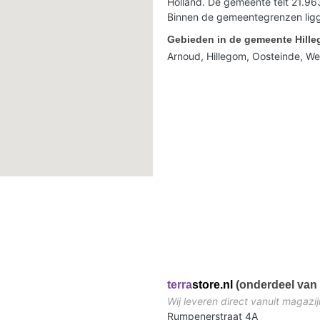
Holland. De gemeente telt 21.96
Binnen de gemeentegrenzen lig
Gebieden in de gemeente Hill
Arnoud, Hillegom, Oosteinde, We
terra
store.nl
(onderdeel van 
Wij leveren direct vanuit magazij
Rumpenerstraat 4A