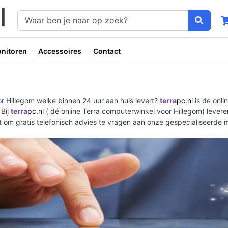
nitoren
Accessoires
Contact
r Hillegom welke binnen 24 uur aan huis levert?
terra
pc.nl
is dé onli
 Bij
terra
pc.nl
( dé online Terra computerwinkel voor Hillegom) leveren
et om gratis telefonisch advies te vragen aan onze gespecialiseerde