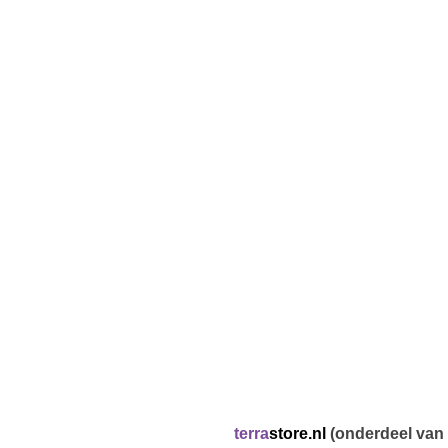
terra
store.nl
(onderdeel van 