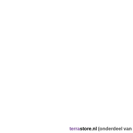
terra
store.nl
(onderdeel van 